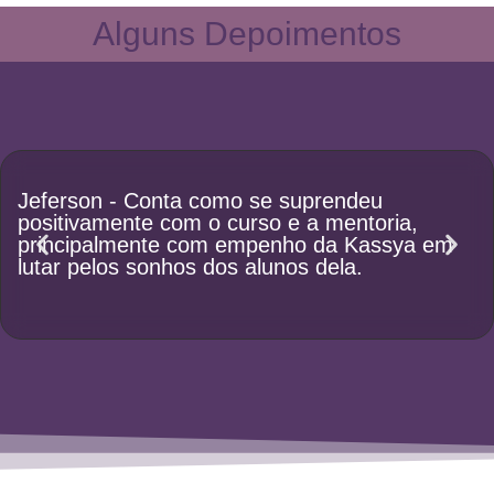
Alguns Depoimentos
Jeferson - Conta como se suprendeu
F
positivamente com o curso e a mentoria,
a
principalmente com empenho da Kassya em
c
lutar pelos sonhos dos alunos dela.